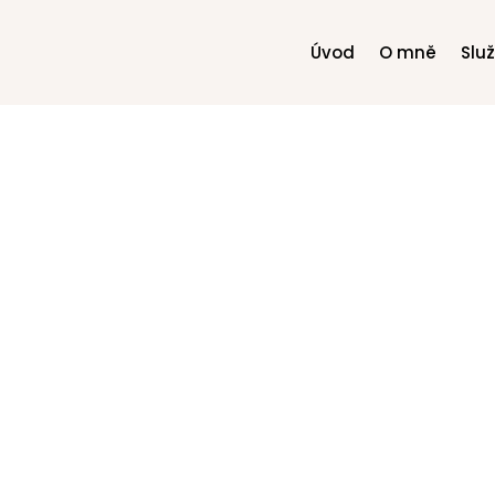
Úvod
O mně
Slu